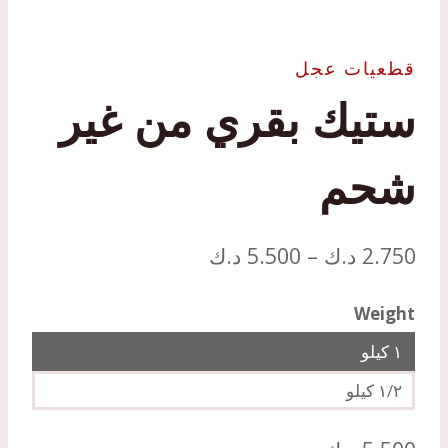
قطعيات عجل
ستيك بقري من غير
شحم
نطاق
2.750
د.ك
–
5.500
د.ك
السعر:
Weight
من
١ كيلو
خلال
١/٢ كيلو