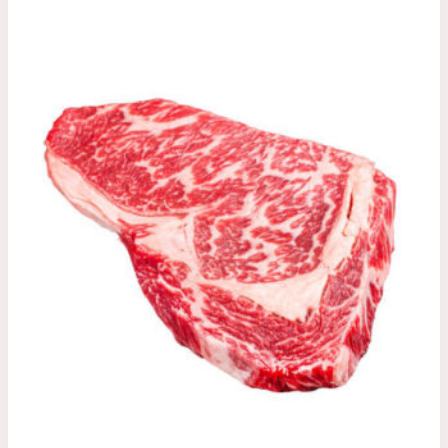
هناك
خلال
العديد
من
الأشكال
المختلفة
لهذا
المنتج.
يمكن
اختيار
الخيارات
على
صفحة
المنتج