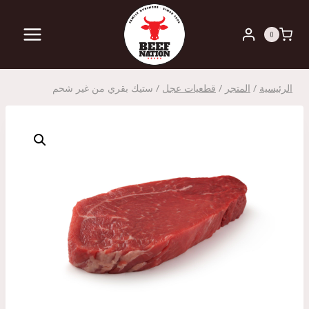
لتجاوز
لى
0
لمحتوى
الرئيسية
/
المتجر
/
قطعيات عجل
/
ستيك بقري من غير شحم