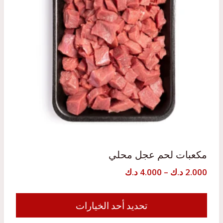
يمكن
اختيار
الخيارات
على
صفحة
المنتج
مكعبات لحم عجل محلي
نطاق
2.000
د.ك
–
4.000
د.ك
السعر:
من
تحديد أحد الخيارات