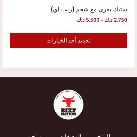
ستيك بقري مع شحم (ريب اي)
نطاق
2.750
د.ك
–
5.500
د.ك
السعر:
من
تحديد أحد الخيارات
هناك
خلال
العديد
من
الأشكال
المختلفة
لهذا
المنتج.
يمكن
اختيار
الخيارات
على
المتجر
الوصفات
من نحن