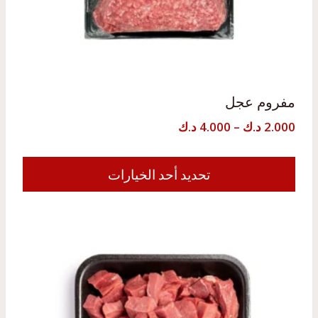
مفروم عجل
نطاق
2.000
د.ك
–
4.000
د.ك
السعر:
من
تحديد أحد الخيارات
هناك
خلال
العديد
من
الأشكال
المختلفة
لهذا
المنتج.