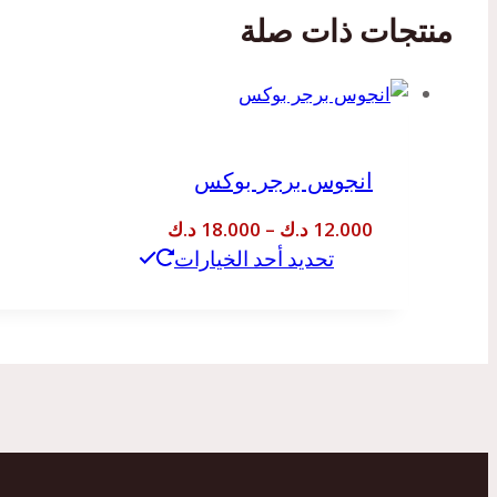
منتجات ذات صلة
انجوس برجر بوكس
نطاق
12.000
د.ك
–
18.000
د.ك
تحديد أحد الخيارات
السعر:
هناك
من
العديد
من
خلال
الأشكال
المختلفة
لهذا
المنتج.
يمكن