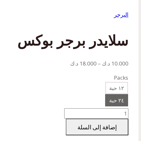
البرجر
سلايدر برجر بوكس
نطاق
10.000
د.ك
–
18.000
د.ك
السعر:
Packs
من
١٢ حبة
خلال
٢٤ حبة
كمية
سلايدر
إضافة إلى السلة
برجر
بوكس