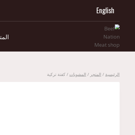
لتجاوز
English
لى
لمحتوى
المت
الرئيسية
/
المتجر
/
المشويات
/
كفتة تركية