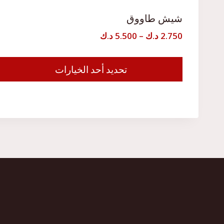
شيش طاووق
نطاق
2.750
د.ك
–
5.500
د.ك
السعر:
من
تحديد أحد الخيارات
هناك
خلال
العديد
من
الأشكال
المختلفة
لهذا
المنتج.
يمكن
اختيار
الخيارات
على