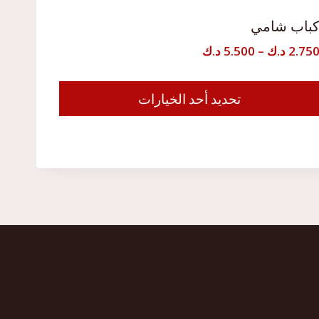
باب شامي
نطاق
2.75
د.ك
–
5.500
د.ك
السعر:
من
تحديد أحد الخيارات
ناك
خلال
لعديد
ن
لأشكال
لمختلفة
هذا
لمنتج.
مكن
ختيار
لخيارات
لى