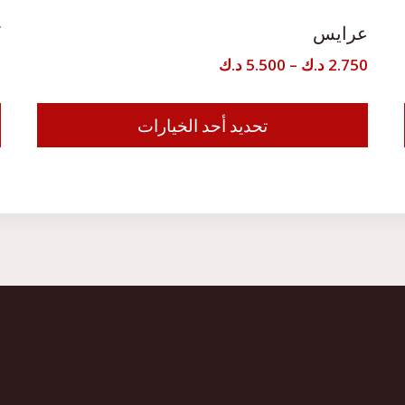
عرايس
ك
نطاق
2.750
د.ك
–
5.500
د.ك
0
السعر:
من
تحديد أحد الخيارات
هناك
ه
خلال
العديد
ا
من
م
الأشكال
ا
المختلفة
ا
لهذا
ل
المنتج.
ا
يمكن
ي
اختيار
ا
الخيارات
ا
على
ع