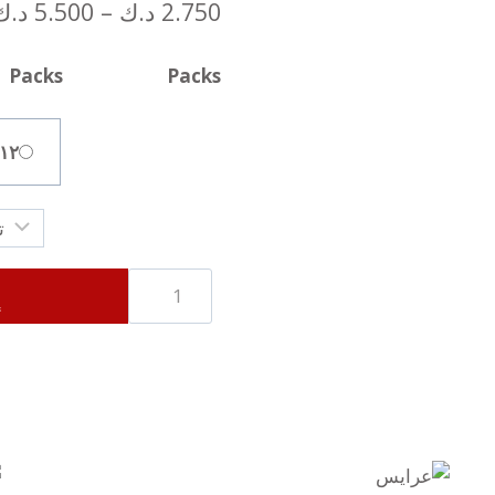
2.750
د.ك
–
5.500
د.ك
Packs
Packs
١٢ حبة
كمية
إ
كفتة
تركية